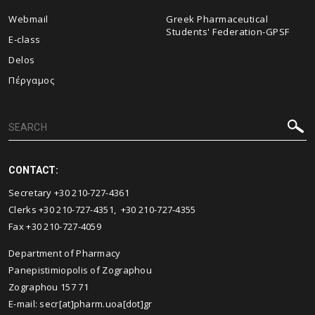
Webmail
Greek Pharmaceutical
Students' Federation-GPSF
E-class
Delos
Πέργαμος
CONTACT:
Secretary +30 210-727-4361
Clerks +30 210-727-4351, +30 210-727-4355
Fax +30 210-727-4059
Department of Pharmacy
Panepistimiopolis of Zographou
Zographou 157 71
E-mail: secr[at]pharm.uoa[dot]gr