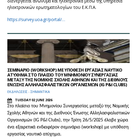
διενεργείται ανώνυμα και ηλεκτρονικά μέσω της υπηρεσία
ηλεκτρονικών ερωτηματολογίων του Ε.Κ.Π.Α.
https://survey.uoa.gr/portal/…
ΣΕΜΙΝΑΡΙΟ (WORKSHOP) ΜΕ ΥΠΟΘΕΣΗ ΕΡΓΑΣΙΑΣ ΝΑΥΤΙΚΟ
ΑΤΥΧΗΜΑ ΣΤΟ ΠΛΑΙΣΙΟ ΤΟΥ ΜΝΗΜΟΝΙΟΥ ΣΥΝΕΡΓΑΣΙΑΣ
ΜΕΤΑΞΥ ΤΗΣ ΝΟΜΙΚΗΣ ΣΧΟΛΗΣ ΑΘΗΝΩΝ ΚΑΙ ΤΗΣ ΔΙΕΘΝΟΥΣ
ΕΝΩΣΗΣ ΑΛΛΗΛΑΣΦΑΛΙΣΤΙΚΩΝ ΟΡΓΑΝΙΣΜΩΝ (IG P&I CLUBS)
ΕΚΔΗΛΩΣΕΙΣ - ΣΗΜΑΝΤΙΚΑ
TUESDAY 02 JUNE 2026
Στο πλαίσιο του Μνημονίου Συνεργασίας μεταξύ της Νομικής
Σχολής Αθηνών και της Διεθνούς Ένωσης Αλληλασφαλιστικών
Οργανισμών (IG P&I Clubs), την Τρίτη 26/5/2025 έλαβε χώρα
ένα εξαιρετικά ενδιαφέρον σεμινάριο (
workshop
) με υπόθεση
εργασίας ναυτικό ατύχημα.