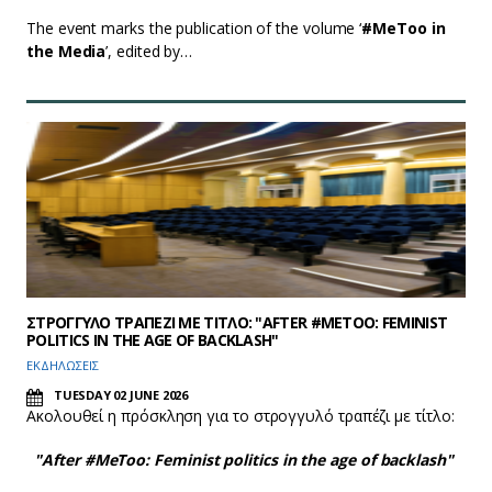
The event marks the publication of the volume ‘
#MeToo in
the Media
’, edited by…
ΣΤΡΟΓΓΥΛΟ ΤΡΑΠΕΖΙ ΜΕ ΤΙΤΛΟ: "AFTER #METOO: FEMINIST
POLITICS IN THE AGE OF BACKLASH"
EΚΔΗΛΩΣΕΙΣ
TUESDAY 02 JUNE 2026
Ακολουθεί η πρόσκληση για το στρογγυλό τραπέζι με τίτλο:
"After #MeToo: Feminist politics in the age of backlash"