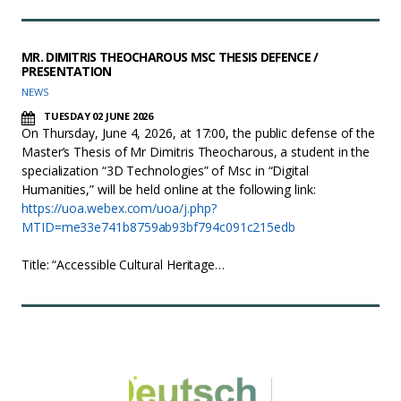
MR. DIMITRIS THEOCHAROUS MSC THESIS DEFENCE /
PRESENTATION
NEWS
TUESDAY 02 JUNE 2026
On Thursday, June 4, 2026, at 17:00, the public defense of the
Master’s Thesis of Mr Dimitris Theocharous, a student in the
specialization “3D Technologies” of Msc in “Digital
Humanities,” will be held online at the following link:
https://uoa.webex.com/uoa/j.php?
MTID=me33e741b8759ab93bf794c091c215edb
Title: “Accessible Cultural Heritage…