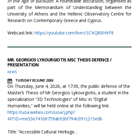
in the Age of Backlash
. A roundtable discussion, organised as
part of the Memorandum of Understanding between the
University of Athens and the Hellenic Observatory Centre for
Research on Contemporary Greece and Cyprus.
Webcast link:
https://youtube.com/live/cSCKQ8BHVF8
MR. GEORGIOS LYKOURGIOTIS MSC THESIS DEFENCE /
PRESENTATION
NEWS
TUESDAY 02 JUNE 2026
On Thursday, June 4, 2026, at 17:30, the public defense of the
Master’s Thesis of Mr Georgios Lykourgiotis, a student in the
specialization “3D Technologies” of Msc in “Digital
Humanities,” will be held online at the following link:
https://uoa.webex.com/uoa/j.php?
MTID=me33e741b8759ab93bf794c091c215edb
Title: “Accessible Cultural Heritage…