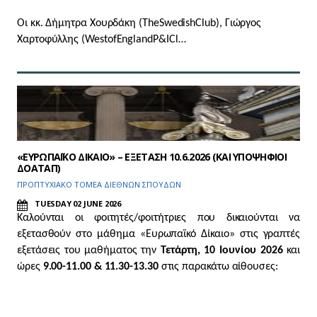
Οι κκ. Δήμητρα Χουρδάκη (
The
Swedish
Club
), Γιώργος
Χαρτοφύλλης (
West
of
England
P
&
I
Cl…
«ΕΥΡΩΠΑΪΚΟ ΔΙΚΑΙΟ» – ΕΞΕΤΑΣΗ 10.6.2026 (ΚΑΙ ΥΠΟΨΗΦΙΟΙ
ΔΟΑΤΑΠ)
ΠΡΟΠΤΥΧΙΑΚΟ ΤΟΜΕΑ ΔΙΕΘΝΩΝ ΣΠΟΥΔΩΝ
TUESDAY 02 JUNE 2026
Καλούνται οι φοιτητές/φοιτήτριες που δικαιούνται να
εξετασθούν στο μάθημα «Ευρωπαϊκό Δίκαιο» στις γραπτές
εξετάσεις του μαθήματος την
Τετάρτη, 10 Ιουνίου 2026
και
ώρες
9.00-11.00 & 11.30-13.30
στις παρακάτω αίθουσες: