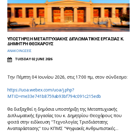
ΥΠΟΣΤΗΡΙΞΗ ΜΕΤΑΠΤΥΧΙΑΚΗΣ ΔΙΠΛΩΜΑΤΙΚΗΣ ΕΡΓΑΣΙΑΣ Κ.
ΔΗΜΗΤΡΗ ΘΕΟΧΑΡΟΥΣ
ΑΝΑΚΟΙΝΩΣΕΙΣ
TUESDAY 02 JUNE 2026
Την Πέμπτη 04 Ιουνίου 2026, στις 17:00 πμ, στον σύνδεσμο:
https://uoa.webex.com/uoa/j.php?
MTID=me33e741b8759ab93bf794c091c215edb
θα διεξαχθεί η δημόσια υποστήριξη της Μεταπτυχιακής
Διπλωματικής Εργασίας του κ. Δημητρίου Θεοχάρους που
φοιτά στην ειδίκευση "Τεχνολογίες Τρισδιάστατης
Αναπαράστασης" του ΚΠΜΣ "Ψηφιακές Ανθρωπιστικές…